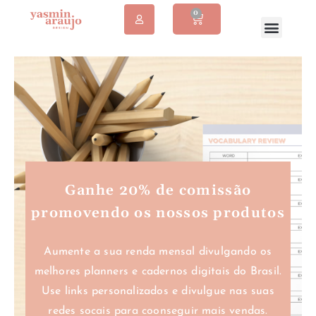
0
Ganhe 20% de comissão
promovendo os nossos produtos
Aumente a sua renda mensal divulgando os
melhores planners e cadernos digitais do Brasil.
Use links personalizados e divulgue nas suas
redes socais para coonseguir mais vendas.